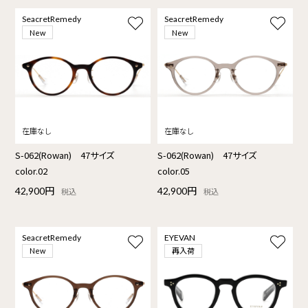
SeacretRemedy
SeacretRemedy
New
New
S-062(Rowan) 47サイズ
S-062(Rowan) 47サイズ
color.02
color.05
42,900円
42,900円
税込
税込
SeacretRemedy
EYEVAN
再入荷
New