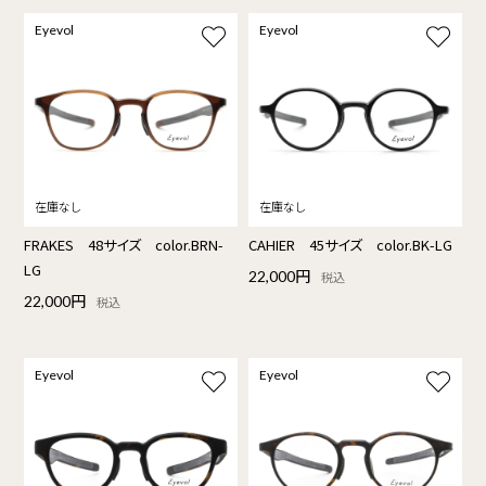
Eyevol
Eyevol
FRAKES 48サイズ color.BRN-
CAHIER 45サイズ color.BK-LG
LG
22,000円
税込
22,000円
税込
Eyevol
Eyevol