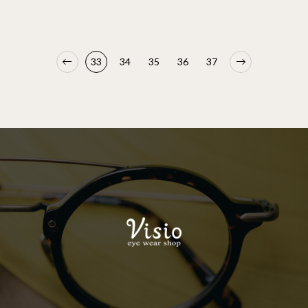
33
34
35
36
37