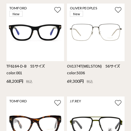
TOMFORD
OLIVER PEOPLES
New
New
TF6164-D-B 55サイズ
OV1374T(WELSTON) 56サイズ
color.001
color.5036
68,200円
69,300円
税込
税込
TOMFORD
J.F.REY