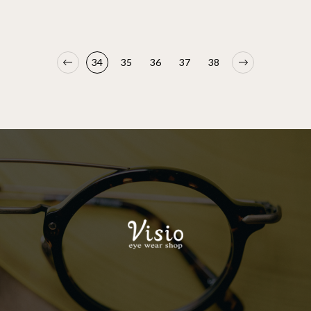
34
35
36
37
38