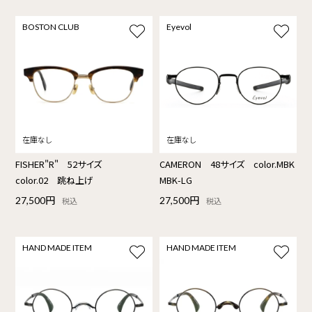
BOSTON CLUB
Eyevol
FISHER"R" 52サイズ
CAMERON 48サイズ color.MBK
color.02 跳ね上げ
MBK-LG
27,500円
27,500円
税込
税込
HAND MADE ITEM
HAND MADE ITEM