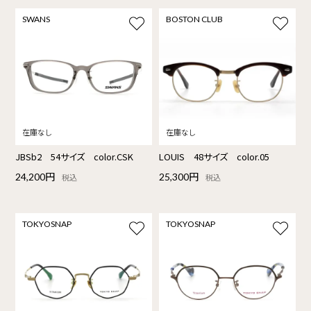
SWANS
BOSTON CLUB
JBSb2 54サイズ color.CSK
LOUIS 48サイズ color.05
24,200円
25,300円
税込
税込
TOKYOSNAP
TOKYOSNAP