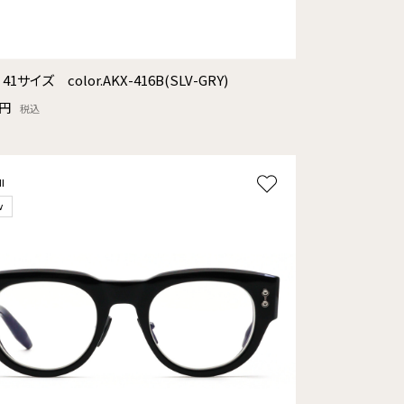
41サイズ color.AKX-416B(SLV-GRY)
0円
税込
I
w