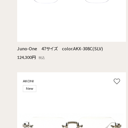
Juno-One 47サイズ color.AKX-308C(SLV)
124,300円
税込
AKONI
New