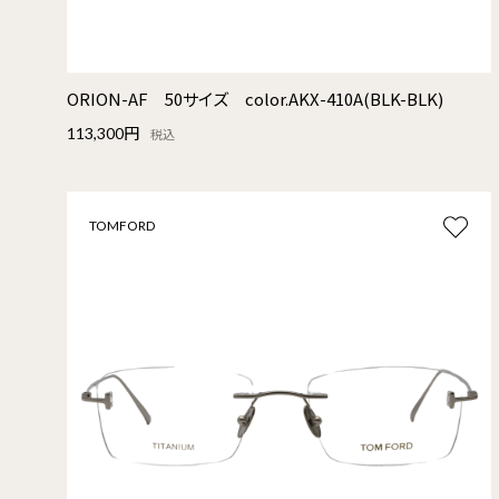
ORION-AF 50サイズ color.AKX-410A(BLK-BLK)
113,300円
税込
TOMFORD