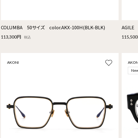
COLUMBA 50サイズ color.AKX-100H(BLK-BLK)
AGILE 
113,300円
115,50
税込
AKONI
AKON
Ne