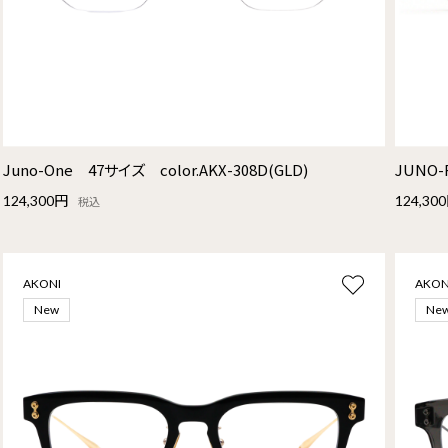
Juno-One 47サイズ color.AKX-308D(GLD)
JUNO-
124,300円
124,30
税込
AKONI
AKON
New
Ne