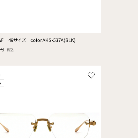
AF 49サイズ color.AKS-537A(BLK)
0円
税込
I
w