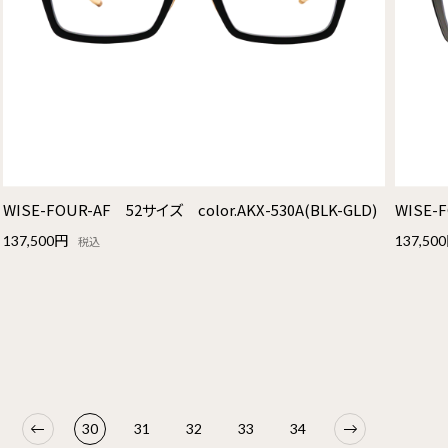
WISE-FOUR-AF 52サイズ color.AKX-530A(BLK-GLD)
WISE-
137,500円
137,50
税込
30
31
32
33
34