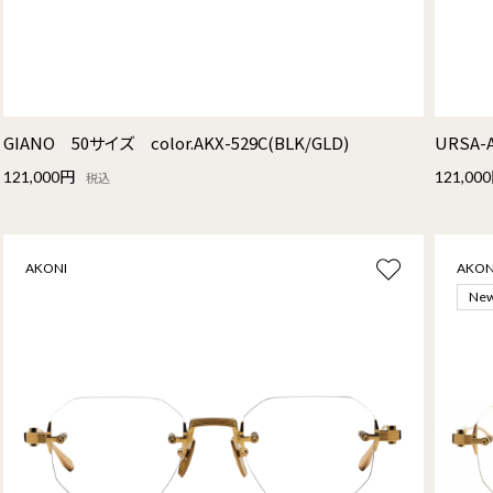
GIANO 50サイズ color.AKX-529C(BLK/GLD)
URSA-
121,000円
121,00
税込
AKONI
AKON
Ne