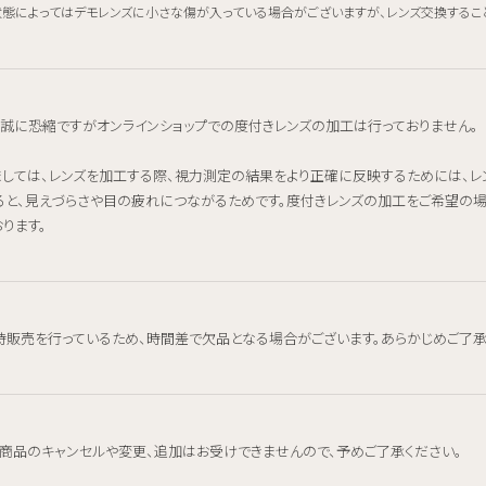
態によってはデモレンズに小さな傷が入っている場合がございますが、レンズ交換するこ
、誠に恐縮ですがオンラインショップでの度付きレンズの加工は行っておりません。
ましては、レンズを加工する際、視力測定の結果をより正確に反映するためには、
ると、見えづらさや目の疲れにつながるためです。度付きレンズの加工をご希望の
ります。
時販売を行っているため、時間差で欠品となる場合がございます。あらかじめご了承
、商品のキャンセルや変更、追加はお受けできませんので、予めご了承ください。