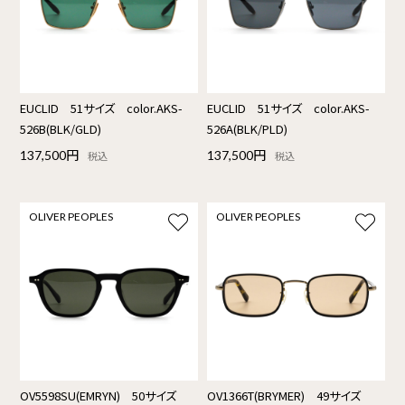
EUCLID 51サイズ color.AKS-
EUCLID 51サイズ color.AKS-
526B(BLK/GLD)
526A(BLK/PLD)
137,500円
137,500円
税込
税込
OLIVER PEOPLES
OLIVER PEOPLES
OV5598SU(EMRYN) 50サイズ
OV1366T(BRYMER) 49サイズ