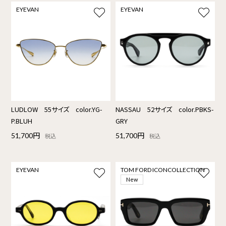
EYEVAN
EYEVAN
LUDLOW 55サイズ color.YG-
NASSAU 52サイズ color.PBKS-
P.BLUH
GRY
51,700円
51,700円
税込
税込
EYEVAN
TOM FORD ICONCOLLECTION
New