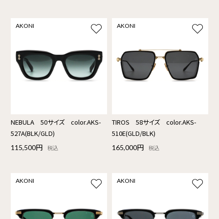
AKONI
AKONI
NEBULA 50サイズ color.AKS-
TIROS 58サイズ color.AKS-
527A(BLK/GLD)
510E(GLD/BLK)
115,500円
165,000円
税込
税込
AKONI
AKONI