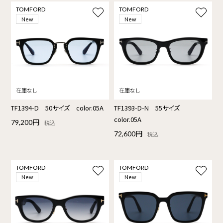
TOMFORD
TOMFORD
New
New
TF1394-D 50サイズ color.05A
TF1393-D-N 55サイズ
color.05A
79,200円
税込
72,600円
税込
TOMFORD
TOMFORD
New
New