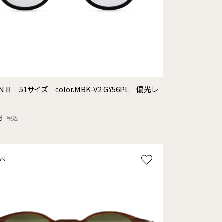
NⅢ 51サイズ color.MBK-V2 GY56PL 偏光レ
円
税込
AN