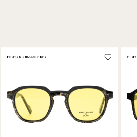
HIDEO KOJIMA×J.F.REY
HIDEO