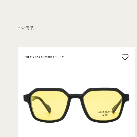
562 商品
HIDEO KOJIMA×J.F.REY