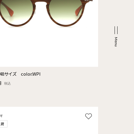
48サイズ color.WPI
円
税込
UT
入荷