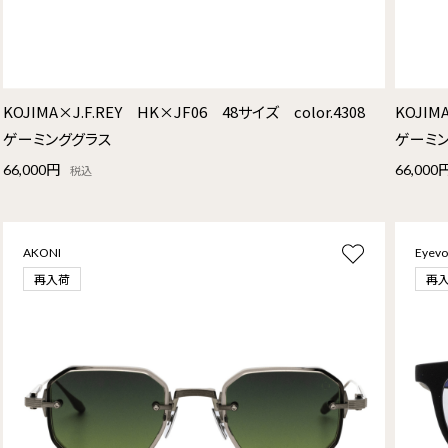
KOJIMA×J.F.REY HK×JF06 48サイズ color.4308
KOJIM
ゲーミンググラス
ゲーミ
66,000円
66,000
税込
AKONI
Eyevo
再入荷
再