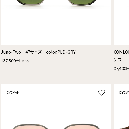
Juno-Two 47サイズ color.PLD-GRY
CONLO
ンズ
137,500円
税込
37,400
EYEVAN
EYEV