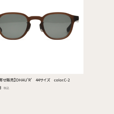
せ販売】DHAU'R' 44サイズ color.C-2
円
税込