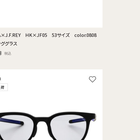
A×J.F.REY HK×JF05 53サイズ color.0808
ンググラス
円
税込
l
入荷