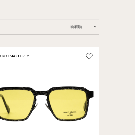
 KOJIMA×J.F.REY