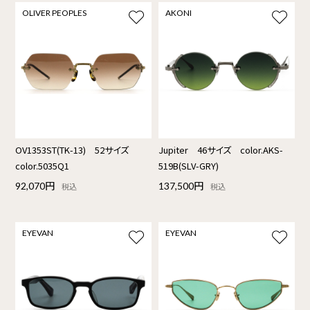
OLIVER PEOPLES
AKONI
OV1353ST(TK-13) 52サイズ
Jupiter 46サイズ color.AKS-
color.5035Q1
519B(SLV-GRY)
92,070円
137,500円
税込
税込
EYEVAN
EYEVAN