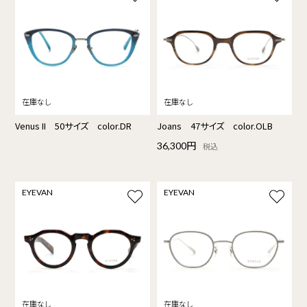
Venus II 50サイズ color.DR
Joans 47サイズ color.OLB
36,300円
税込
EYEVAN
EYEVAN