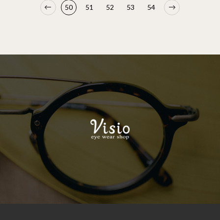
50
51
52
53
54