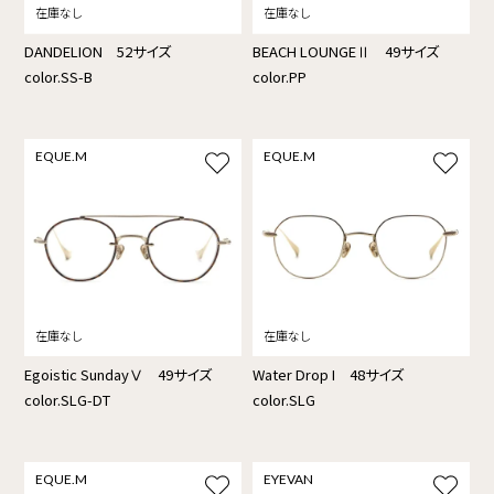
DANDELION 52サイズ
BEACH LOUNGEⅡ 49サイズ
color.SS-B
color.PP
EQUE.M
EQUE.M
Egoistic SundayⅤ 49サイズ
Water Drop I 48サイズ
color.SLG-DT
color.SLG
EQUE.M
EYEVAN