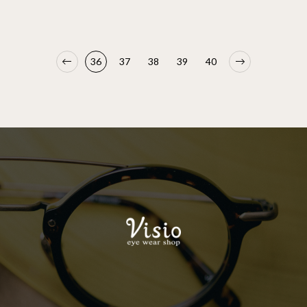
36
37
38
39
40