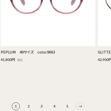
PEPLUM 49サイズ color.9063
GLITT
41,800円
42,900
税込
1
2
3
4
5