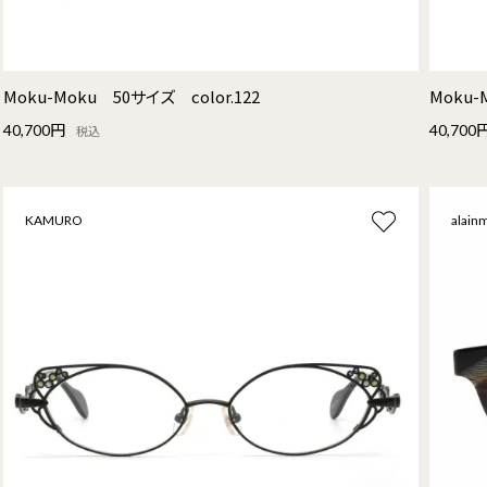
Moku-Moku 50サイズ color.122
Moku-
40,700円
40,700
税込
KAMURO
alainm