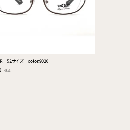
ER 52サイズ color.9020
円
税込