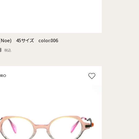
(Noe) 45サイズ color.006
円
税込
URO