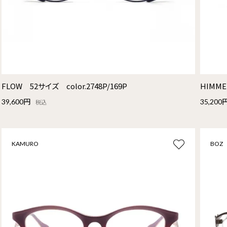
FLOW 52サイズ color.2748P/169P
HIMME
39,600円
35,200
税込
KAMURO
BOZ