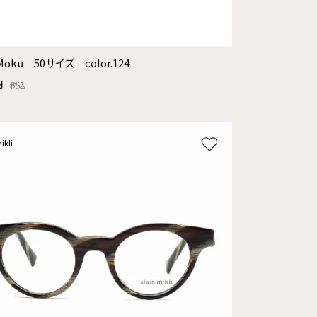
Moku 50サイズ color.124
円
税込
ikli