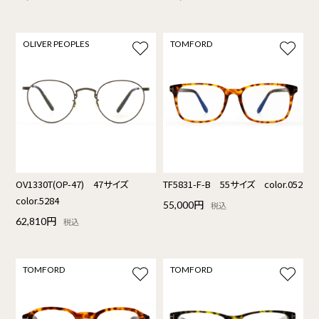
OLIVER PEOPLES
TOMFORD
OV1330T(OP-47) 47サイズ
TF5831-F-B 55サイズ color.052
color.5284
55,000円
税込
62,810円
税込
TOMFORD
TOMFORD