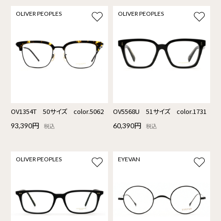
OLIVER PEOPLES
OLIVER PEOPLES
OV1354T 50サイズ color.5062
OV5568U 51サイズ color.1731
93,390円
60,390円
税込
税込
OLIVER PEOPLES
EYEVAN