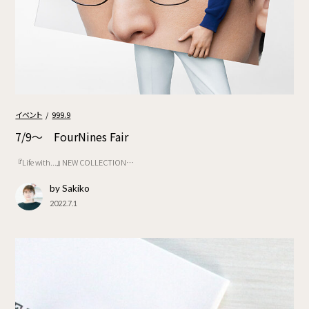
イベント
999.9
7/9～ FourNines Fair
『Life with...』 NEW COLLECTION…
by Sakiko
2022.7.1