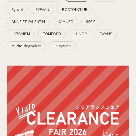
Eyevol
EYEVAN
BOSTONCLUB
ANNE ET VALENTIN
KAMURO
999.9
JAPONISM
TOMFORD
LUNOR
SWANS
studio skyrocket
E5 eyevan