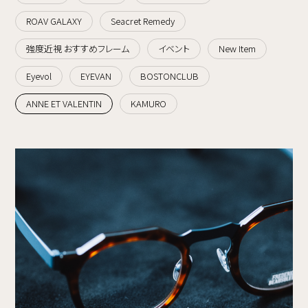
ROAV GALAXY
Seacret Remedy
強度近視 おすすめフレーム
イベント
New Item
Eyevol
EYEVAN
BOSTONCLUB
ANNE ET VALENTIN
KAMURO