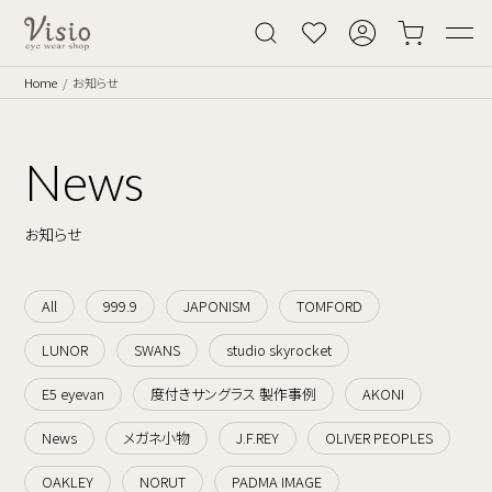
Home
お知らせ
News
お知らせ
All
999.9
JAPONISM
TOMFORD
LUNOR
SWANS
studio skyrocket
E5 eyevan
度付きサングラス 製作事例
AKONI
News
メガネ小物
J.F.REY
OLIVER PEOPLES
OAKLEY
NORUT
PADMA IMAGE