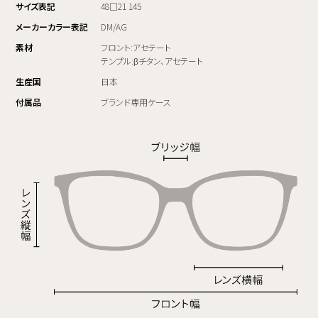
サイズ表記
48□21 145
メーカーカラー表記
DM/AG
素材
フロント:アセテート
テンプル:βチタン、アセテート
生産国
日本
付属品
ブランド専用ケース