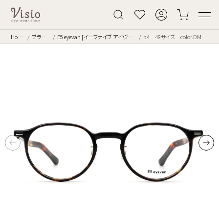
Home
ブランド
E5 eyevan [イーファイブ アイヴァン]
p4 48サイズ color.DM/AG