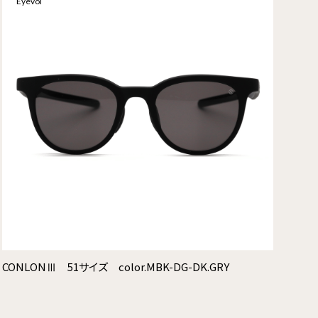
Eyevol
CONLONⅢ 51サイズ color.MBK-DG-DK.GRY