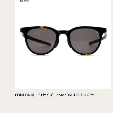
Eyevol
CONLONⅢ 51サイズ color.DM-DG-DK.GRY