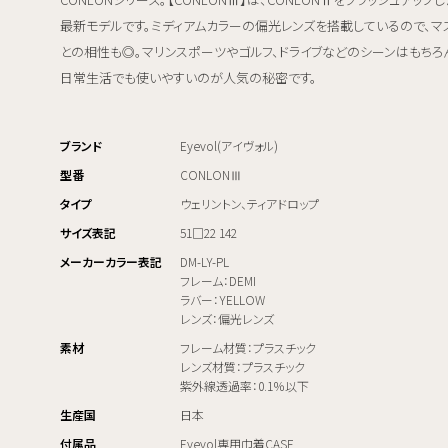
最新モデルです。ミディアムカラーの偏光レンズを搭載しているので、マ
との相性も◎。マリンスポーツやゴルフ、ドライブなどのシーンはもちろ
日常生活でも使いやすいのが人気の秘密です。
ブランド
Eyevol(アイヴォル)
型番
CONLONⅢ
タイプ
ウェリントン、ティアドロップ
サイズ表記
51□22 142
メーカーカラー表記
DM-LY-PL
フレーム：DEMI
ラバー：YELLOW
レンズ：偏光レンズ
素材
フレーム材質：プラスチック
レンズ材質：プラスチック
紫外線透過率：0.1％以下
生産国
日本
付属品
Eyevol専用巾着CASE