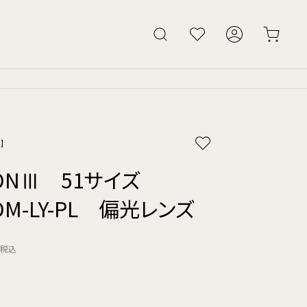
]
LONⅢ 51サイズ
r.DM-LY-PL 偏光レンズ
税込