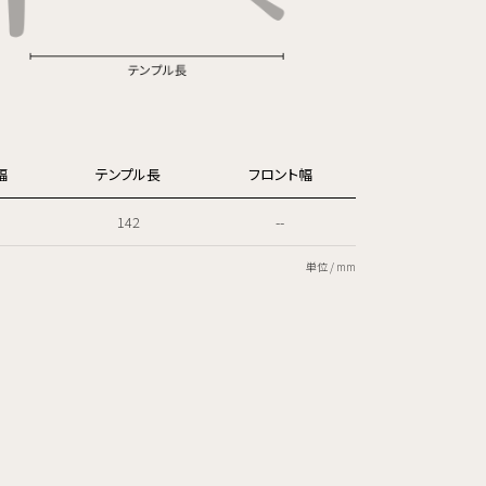
幅
テンプル長
フロント幅
142
--
単位 / mm