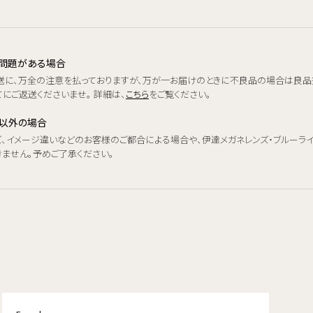
品に問題がある場合
送に、万全の注意を払っておりますが、万が一お届けのときに不良品の場合は良品
にご返送くださいませ。 詳細は、
こちら
をご覧ください。
品以外の場合
ズ、イメージ違いなどのお客様のご都合による場合や、伊達メガネレンズ・ブルーラ
きません。予めご了承ください。