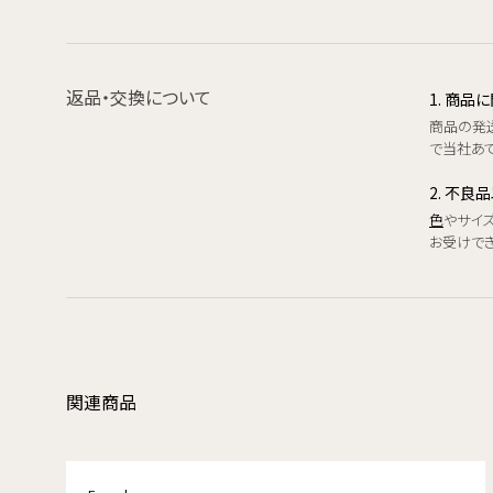
返品・交換について
1. 商
商品の発
で当社あて
2. 不良
色
やサイ
お受けで
関連商品