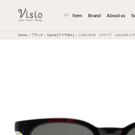
Item
Brand
About us
S
Home
ブランド
Eyevol [アイヴォル]
CONLONⅢ 51サイズ color.DM-L