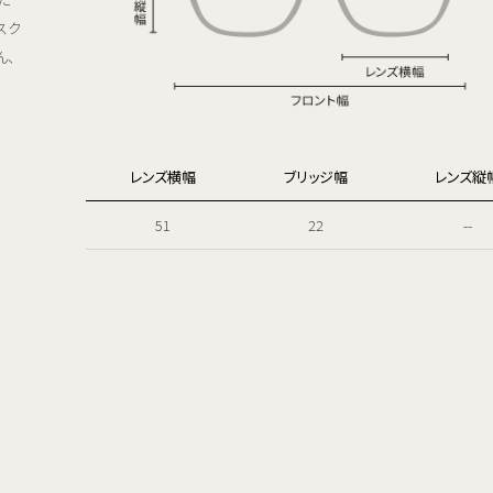
スク
ん、
レンズ横幅
ブリッジ幅
レンズ縦
51
22
--