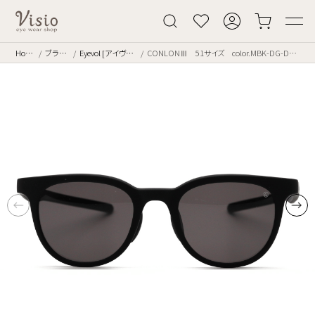
Home
ブランド
Eyevol [アイヴォル]
CONLONⅢ 51サイズ color.MBK-DG-DK.GRY