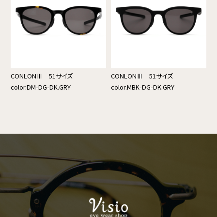
CONLONⅢ 51サイズ
CONLONⅢ 51サイズ
color.DM-DG-DK.GRY
color.MBK-DG-DK.GRY