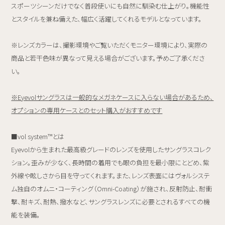
スポーツシーンだけでなく普段使いにも自然に馴染む仕上がり。機能性
とスタイルを兼ね備えた、幅広く活躍してくれるモデルとなっています。
※レンズカラーは、撮影環境やご覧いただくモニター環境により、実際の
商品と若干色味が異なって見える場合がございます。予めご了承くださ
い。
※Eyevolサングラスは一般的なメガネケースに入らない場合があるため、
オプションの専用ケースとのセット購入がおすすめです
■vol system™とは
Eyevolから生まれた最高級グレードのレンズを使用したサングラスコレク
ション。歪みが少なく、長時間の着用でも眼の負担を最小限にとどめ、紫
外線や眩しさから目を守ってくれます。また、レンズ表面にはヴォルシステ
ム独自のオムニ・コーティング（Omni-Coating）が施され、反射防止、耐衝
撃、耐キズ、耐熱、撥水など、サングラスレンズに必要とされるすべての機
能を装備。