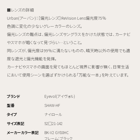
■レンズの詳細
Urban(アーバン)：［偏光レンズ］ReVision Lens偏光度75％
色調に変化の少ないグレーカラーのレンズ。
偏光レンズの難点は、偏光レンズサングラスをかけた状態では、カーナビ
やスマホが暗くなって見づらい…ということ。
同レンズが、偏光度は99％に満たないものの、晴天時以外の使用でも適
度な遮光と偏光機能を発揮。
カーナビやスマホの画面を見てもほとんど視界に影響が無く、日常生活
において使用シーンを選ばずかけられる「万能な一本」を叶えています。
ブランド
Eyevol(アイヴォル)
型番
SHAW-HF
タイプ
ナイロール
サイズ表記
52□21-142
メーカーカラー表記
BK-V2 GY80HC
フレーム：ブラック