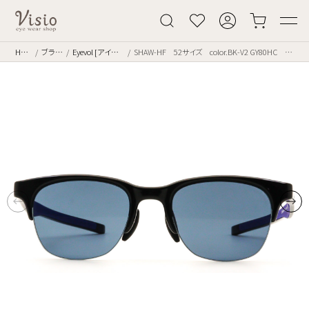
Home
ブランド
Eyevol [アイヴォル]
SHAW-HF 52サイズ color.BK-V2 GY80HC 偏光レンズ