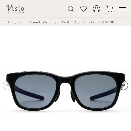
Home
ブランド
Eyevol [アイヴォル]
SHAWⅢ 52サイズ color.BK-V2 GY73PL 偏光レンズ