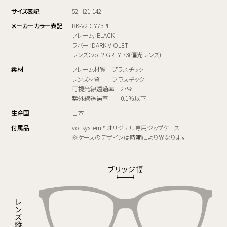
サイズ表記
52□21-142
メーカーカラー表記
BK-V2 GY73PL
フレーム：BLACK
ラバー：DARK VIOLET
レンズ：vol.2 GREY 73(偏光レンズ)
素材
フレーム材質 プラスチック
レンズ材質 プラスチック
可視光線透過率 27％
紫外線透過率 0.1％以下
生産国
日本
付属品
vol system™ オリジナル専用ジップケース
※ケースのデザインは時期により異なります