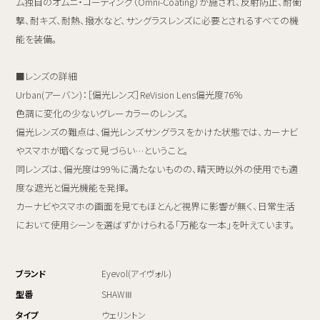
ム独自のオムニ・コーティング（Omni-Coating）が施され、反射防止、耐衝
撃、耐キズ、耐熱、撥水など、サングラスレンズに必要とされるすべての機
能を装備。
■レンズの詳細
Urban(アーバン)：［偏光レンズ］ReVision Lens偏光度76％
色調に変化の少ないグレーカラーのレンズ。
偏光レンズの難点は、偏光レンズサングラスをかけた状態では、カーナビ
やスマホが暗くなって見づらい…ということ。
同レンズは、偏光度は99％に満たないものの、晴天時以外の使用でも適
度な遮光と偏光機能を発揮。
カーナビやスマホの画面を見てもほとんど視界に影響が無く、日常生活
において使用シーンを選ばずかけられる「万能な一本」を叶えています。
ブランド
Eyevol(アイヴォル)
型番
SHAWⅢ
タイプ
ウェリントン