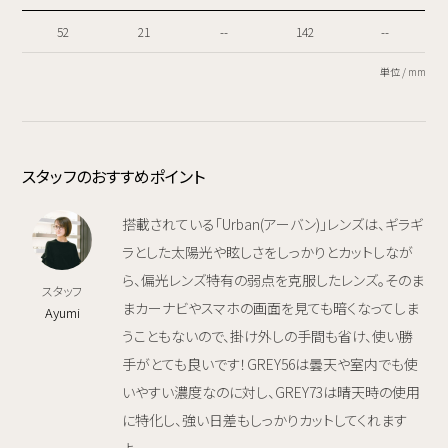
52
21
--
142
--
単位 / mm
スタッフのおすすめポイント
搭載されている「Urban(アーバン)」レンズは、ギラギ
ラとした太陽光や眩しさをしっかりとカットしなが
ら、偏光レンズ特有の弱点を克服したレンズ。そのま
スタッフ
まカーナビやスマホの画面を見ても暗くなってしま
Ayumi
うこともないので、掛け外しの手間も省け、使い勝
手がとても良いです！GREY56は曇天や室内でも使
いやすい濃度なのに対し、GREY73は晴天時の使用
に特化し、強い日差もしっかりカットしてくれます
よ。