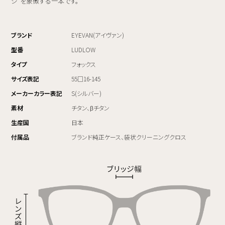
ジ”を象徴する一本です。
ブランド
EYEVAN(アイヴァン)
型番
LUDLOW
タイプ
フォックス
サイズ表記
55□16-145
メーカーカラー表記
S(シルバー)
素材
チタン、βチタン
生産国
日本
付属品
ブランド純正ケース、袋状クリーニングクロス