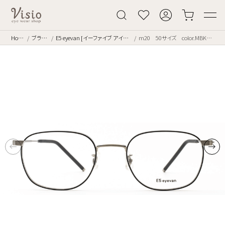
Home
ブランド
E5 eyevan [イーファイブ アイヴァン]
m20 50サイズ color.MBKST/ST