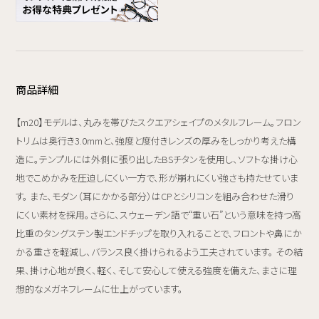
商品詳細
【m20】モデルは、丸みを帯びたスクエアシェイプのメタルフレーム。フロン
トリムは奥行き3.0mmと、強度と度付きレンズの厚みをしっかり考えた構
造に。テンプルには外側に張り出したBSチタンを使用し、ソフトな掛け心
地でこめかみを圧迫しにくい一方で、形が崩れにくい強さも持たせていま
す。 また、モダン（耳にかかる部分）はCPとシリコンを組み合わせた滑り
にくい素材を採用。さらに、スウェーデン語で“重い石”という意味を持つ高
比重のタングステン製エンドチップを取り入れることで、フロントや鼻にか
かる重さを軽減し、バランス良く掛けられるよう工夫されています。 その結
果、掛け心地が良く、軽く、そして安心して使える強度を備えた、まさに理
想的なメガネフレームに仕上がっています。