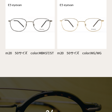
E5 eyevan
E5 eyevan
m20 50サイズ color.MBKST/ST
m20 50サイズ color.WG/WG