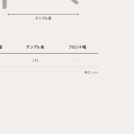
幅
テンプル長
フロント幅
145
--
単位 / mm