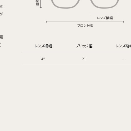
素
地が
濃
す
レンズ横幅
ブリッジ幅
レンズ縦
45
21
--