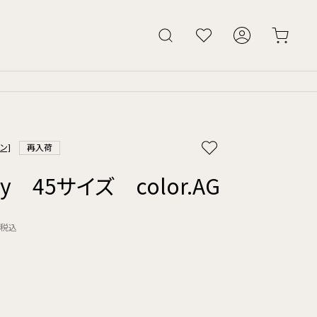
ン]
再入荷
ay 45サイズ color.AG
税込