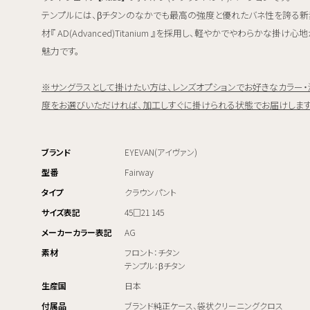
テンプルには、βチタンのなかでも最高の強度と優れたバネ性を誇る新
材『 AD(Advanced)Titanium 』を採用し、軽やかでやわらかな掛け心
魅力です。
※サングラスとして掛けたい方は、レンズオプションでお好きなカラー・
度をお選びいただければ、加工しすぐに掛けられる状態でお届けしま
ブランド
EYEVAN(アイヴァン)
型番
Fairway
タイプ
クラウンパント
サイズ表記
45□21 145
メーカーカラー表記
AG
素材
フロント：チタン
テンプル：βチタン
生産国
日本
付属品
ブランド純正ケース、袋状クリーニングクロス