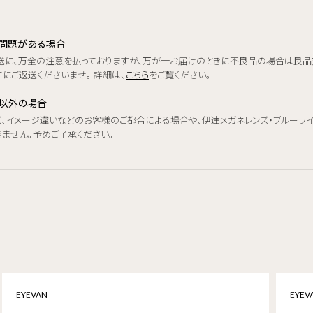
品に問題がある場合
送に、万全の注意を払っておりますが、万が一お届けのときに不良品の場合は良品
にご返送くださいませ。 詳細は、
こちら
をご覧ください。
品以外の場合
ズ、イメージ違いなどのお客様のご都合による場合や、伊達メガネレンズ・ブルーラ
きません。予めご了承ください。
EYEVAN
EYEV