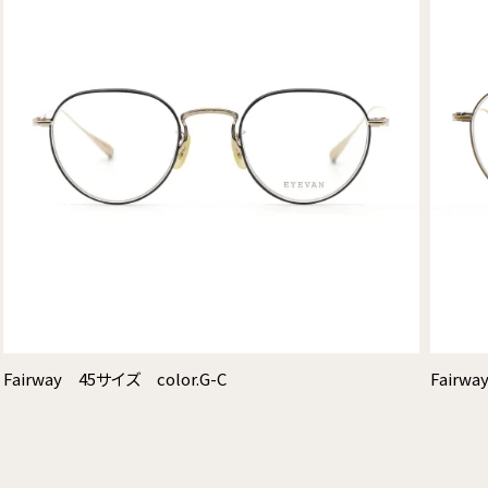
Fairway 45サイズ color.G-C
Fairw