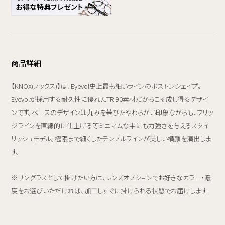
商品詳細
【KNOX(ノックス)】は、Eyevol史上最も細いラインのボストンシェイプ。
Eyevolが採用する耐久性に優れたTR-90素材だからこそ成し得るデザイ
ンです。ベースのデザインは丸みを帯びたやわらかい印象ながらも、ブリッ
ジラインを直線的に仕上げる等ミニマムな中にも力強さを与えるスタイ
リッシュモデル。極限まで細くしたテンプルラインが美しい横顔を演出しま
す。
※サングラスとして掛けたい方は、レンズオプションでお好きなカラー・濃
度をお選びいただければ、加工しすぐに掛けられる状態でお届けします