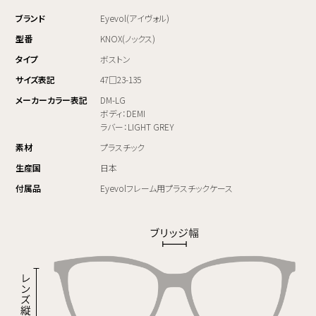
ブランド
Eyevol(アイヴォル)
型番
KNOX(ノックス)
タイプ
ボストン
サイズ表記
47□23-135
メーカーカラー表記
DM-LG
ボディ：DEMI
ラバー：LIGHT GREY
素材
プラスチック
生産国
日本
付属品
Eyevolフレーム用プラスチックケース