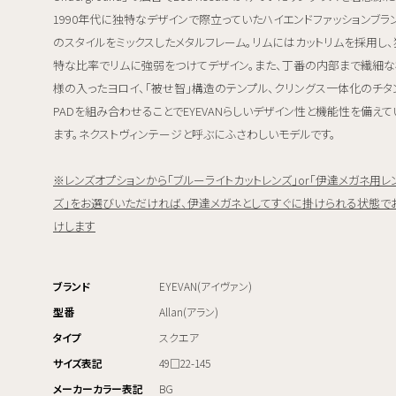
1990年代に独特なデザインで際立っていたハイエンドファッションブラ
のスタイルをミックスしたメタルフレーム。リムにはカットリムを採用し、
特な比率でリムに強弱をつけてデザイン。また、丁番の内部まで繊細な
様の入ったヨロイ、「被せ智」構造のテンプル、クリングス一体化のチタ
PADを組み合わせることでEYEVANらしいデザイン性と機能性を備えて
ます。ネクストヴィンテージと呼ぶにふさわしいモデルです。
※レンズオプションから「ブルーライトカットレンズ」or「伊達メガネ用レ
ズ」をお選びいただければ、伊達メガネとしてすぐに掛けられる状態で
けします
ブランド
EYEVAN(アイヴァン)
型番
Allan(アラン)
タイプ
スクエア
サイズ表記
49□22-145
メーカーカラー表記
BG