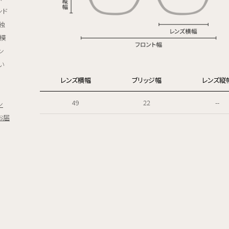
ンド
独
模
ン
い
レンズ横幅
ブリッジ幅
レンズ縦
49
22
--
ン
お届