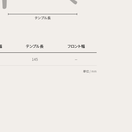
幅
テンプル長
フロント幅
145
--
単位 / mm