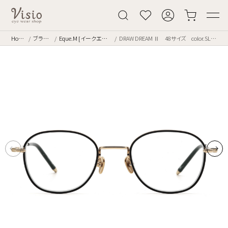
Home
ブランド
Eque.M [イークエエム]
DRAW DREAM Ⅱ 48サイズ color.SLG-B