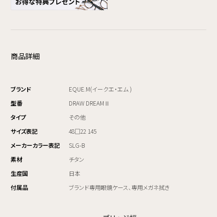
商品詳細
ブランド
EQUE.M(イークエ・エム )
型番
DRAW DREAMⅡ
タイプ
その他
サイズ表記
48□22 145
メーカーカラー表記
SLG-B
素材
チタン
生産国
日本
付属品
ブランド専用眼鏡ケース、専用メガネ拭き