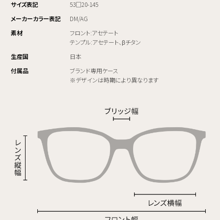
サイズ表記
53□20-145
メーカーカラー表記
DM/AG
素材
フロント:アセテート
テンプル:アセテート、βチタン
生産国
日本
付属品
ブランド専用ケース
※デザインは時期により異なります