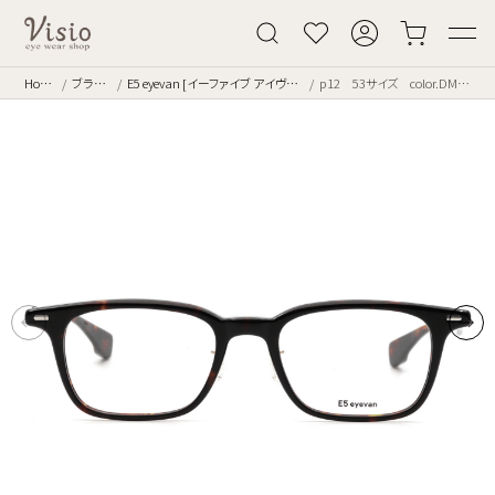
Home
ブランド
E5 eyevan [イーファイブ アイヴァン]
p12 53サイズ color.DM/AG