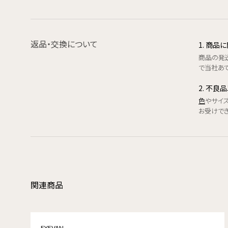
返品・交換について
1. 商
商品の発
で当社あて
2. 不良
色
やサイ
お受けで
関連商品
EYEVAN