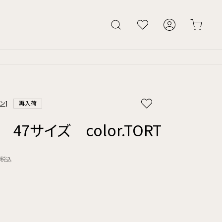
ン]
再入荷
C 47サイズ color.TORT
税込