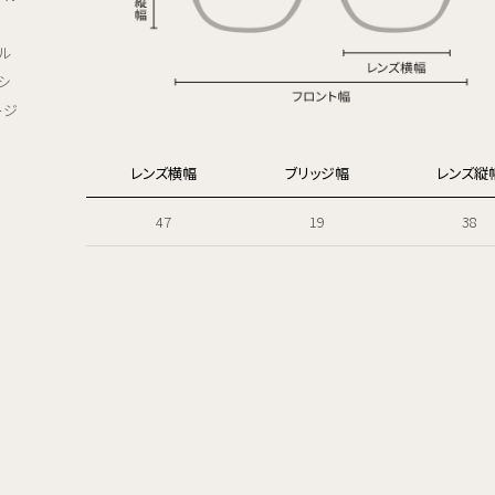
ル
シ
ージ
レンズ横幅
ブリッジ幅
レンズ縦
47
19
38