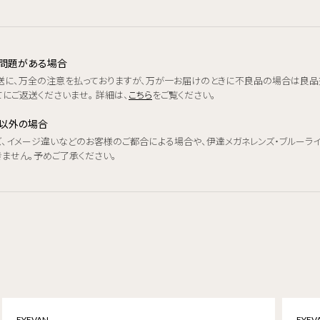
品に問題がある場合
送に、万全の注意を払っておりますが、万が一お届けのときに不良品の場合は良品
にご返送くださいませ。 詳細は、
こちら
をご覧ください。
品以外の場合
ズ、イメージ違いなどのお客様のご都合による場合や、伊達メガネレンズ・ブルーラ
きません。予めご了承ください。
EYEVAN
EYEV