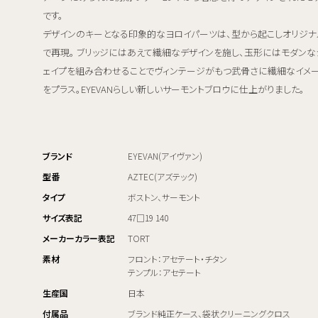
です。
デザインのキーとなる印象的なヨロイパーツは、型から起こしオリジナ
で再現。 ブリッジにはあえて繊細なデザインを施し、玉形にはモダンな
ェイプを組み合わせることでヴィンテージがもつ武骨さに繊細なイメ
をプラス。EYEVANらしい新しいサーモントブロウに仕上がりました。
ブランド
EYEVAN(アイヴァン)
型番
AZTEC(アズテック)
タイプ
ボストン、サーモント
サイズ表記
47□19 140
メーカーカラー表記
TORT
素材
フロント：アセテート・チタン
テンプル：アセテート
生産国
日本
付属品
ブランド純正ケース、袋状クリーニングクロス