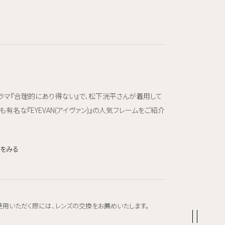
ラマ『合理的にあり得ない』で、松下洸平さんが着用して
も有名な『EYEVAN(アイヴァン)』の人気フレームをご紹介
きをみる
使用いただく際には、レンズの交換をお薦めいたします。