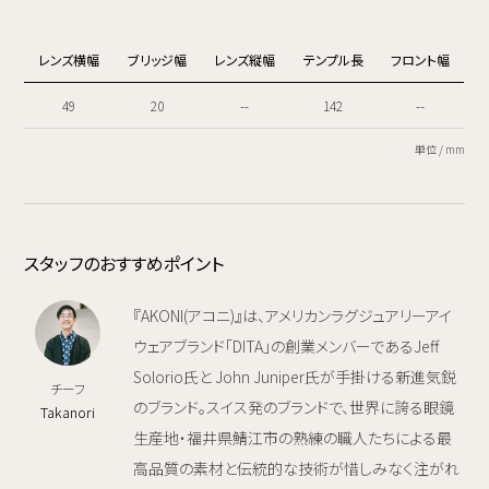
レンズ横幅
ブリッジ幅
レンズ縦幅
テンプル長
フロント幅
49
20
--
142
--
単位 / mm
スタッフのおすすめポイント
『AKONI(アコニ)』は、アメリカンラグジュアリーアイ
ウェアブランド「DITA」の創業メンバーであるJeff
Solorio氏と John Juniper氏が手掛ける新進気鋭
チーフ
のブランド。スイス発のブランドで、世界に誇る眼鏡
Takanori
生産地・福井県鯖江市の熟練の職人たちによる最
高品質の素材と伝統的な技術が惜しみなく注がれ