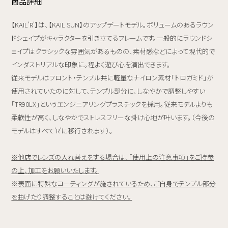
商品詳細
【KAIL'R'】は、【KAIL SUN】のアップデートモデル。ボリュームのあるラウン
ドシェイプがキャラクターを引き立てるフレームです。一般的にラウンドシ
ェイプはクラシックな雰囲気があるものの、素材感などによって現代的で
インダストリアルな印象に。程よく遊び心を演出できます。
従来モデルはフロント・テンプル共に軽量なナイロン素材「トロガミド」が
使用されていたのに対して、テンプル部分に、しなやかで調整しやすい
「TR90LX」というエンジニアリングプラスチックを採用。従来モデルよりも
柔軟性が高く、しなやかでストレスフリーな掛け心地が叶います。（今後の
モデルはすべて’R’に移行されます）。
※他店でレンズの入れ替えをする場合は、「使用上の注意事項」をご持参
の上、加工をお願いいたします。
※表面に特殊なコーティングが施されているため、ご自身でテンプル部分
を曲げたり調整することは避けてください。