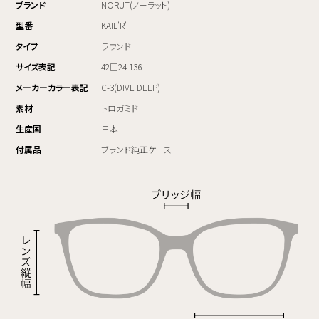
ブランド
NORUT(ノーラット)
型番
KAIL'R'
タイプ
ラウンド
サイズ表記
42□24 136
メーカーカラー表記
C-3(DIVE DEEP)
素材
トロガミド
生産国
日本
付属品
ブランド純正ケース