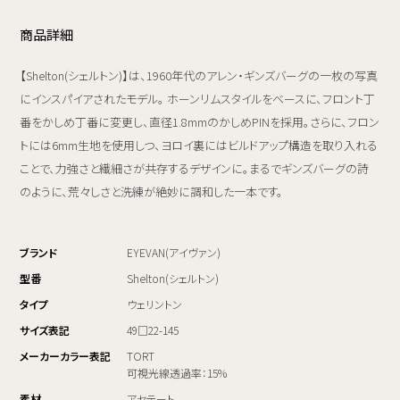
商品詳細
【Shelton(シェルトン)】は、1960年代のアレン・ギンズバーグの一枚の写真
にインスパイアされたモデル。 ホーンリムスタイルをベースに、フロント丁
番をかしめ丁番に変更し、直径1.8mmのかしめPINを採用。さらに、フロン
トには6mm生地を使用しつ、ヨロイ裏にはビルドアップ構造を取り入れる
ことで、力強さと繊細さが共存するデザインに。まるでギンズバーグの詩
のように、荒々しさと洗練が絶妙に調和した一本です。
ブランド
EYEVAN(アイヴァン)
型番
Shelton(シェルトン)
タイプ
ウェリントン
サイズ表記
49□22-145
メーカーカラー表記
TORT
可視光線透過率：15%
素材
アセテート