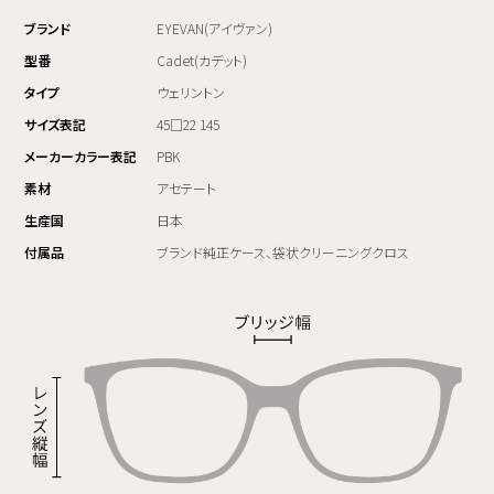
ブランド
EYEVAN(アイヴァン)
型番
Cadet(カデット)
タイプ
ウェリントン
サイズ表記
45□22 145
メーカーカラー表記
PBK
素材
アセテート
生産国
日本
付属品
ブランド純正ケース、袋状クリーニングクロス