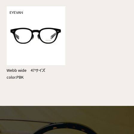
EYEVAN
Webb wide 47サイズ
color.PBK