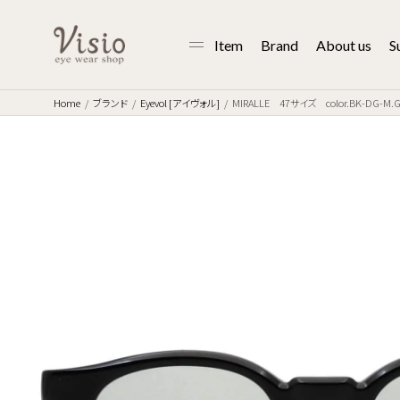
Item
Brand
About us
S
Home
ブランド
Eyevol [アイヴォル]
MIRALLE 47サイズ color.BK-DG-M.G