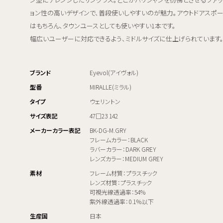
ョン性の高いデザインで、普段使いしやすいのが魅力。アウトドアスポ
はもちろん、タウンユースとしても使いやすい1本です。
幅広いユーザーに対応できるよう、ミドルサイズに仕上げられています
ブランド
Eyevol(アイヴォル)
型番
MIRALLE(ミラル)
タイプ
ウェリントン
サイズ表記
47□23 142
メーカーカラー表記
BK-DG-M.GRY
フレームカラー：BLACK
ラバーカラー：DARK GREY
レンズカラー：MEDIUM GREY
素材
フレーム材質：プラスチック
レンズ材質：プラスチック
可視光線透過率：54%
紫外線透過率：0.1％以下
生産国
日本