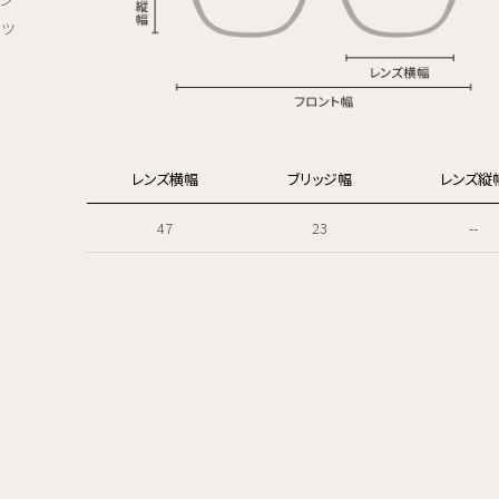
ーツ
。
レンズ横幅
ブリッジ幅
レンズ縦
47
23
--