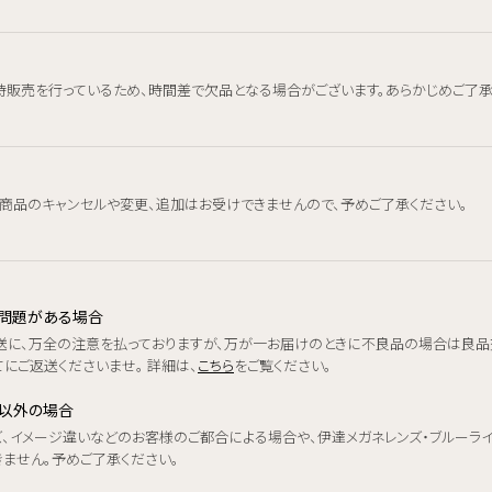
時販売を行っているため、時間差で欠品となる場合がございます。あらかじめご了承
、商品のキャンセルや変更、追加はお受けできませんので、予めご了承ください。
品に問題がある場合
送に、万全の注意を払っておりますが、万が一お届けのときに不良品の場合は良品
にご返送くださいませ。 詳細は、
こちら
をご覧ください。
品以外の場合
ズ、イメージ違いなどのお客様のご都合による場合や、伊達メガネレンズ・ブルーラ
きません。予めご了承ください。