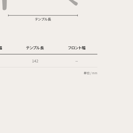
幅
テンプル長
フロント幅
142
--
単位 / mm