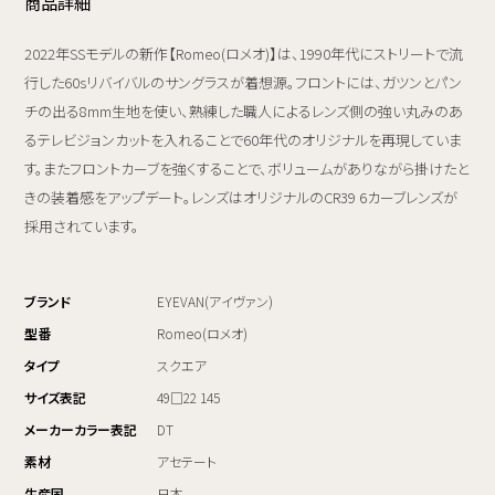
商品詳細
2022年SSモデルの新作【Romeo(ロメオ)】は、1990年代にストリートで流
行した60sリバイバルのサングラスが着想源。フロントには、ガツンとパン
チの出る8mm生地を使い、熟練した職人によるレンズ側の強い丸みのあ
るテレビジョンカットを入れることで60年代のオリジナルを再現していま
す。またフロントカーブを強くすることで、ボリュームがありながら掛けたと
きの装着感をアップデート。レンズはオリジナルのCR39 6カーブレンズが
採用されています。
ブランド
EYEVAN(アイヴァン)
型番
Romeo(ロメオ)
タイプ
スクエア
サイズ表記
49□22 145
メーカーカラー表記
DT
素材
アセテート
生産国
日本