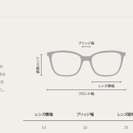
せ
改め
磨き
し、
レンズ横幅
ブリッジ幅
レンズ縦
53
18
35