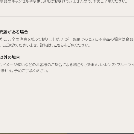
、商品のキャンセルや変更、追加はお受けできませんので、予めご了承ください。
品に問題がある場合
送に、万全の注意を払っておりますが、万が一お届けのときに不良品の場合は良品
にご返送くださいませ。 詳細は、
こちら
をご覧ください。
品以外の場合
ズ、イメージ違いなどのお客様のご都合による場合や、伊達メガネレンズ・ブルーラ
きません。予めご了承ください。