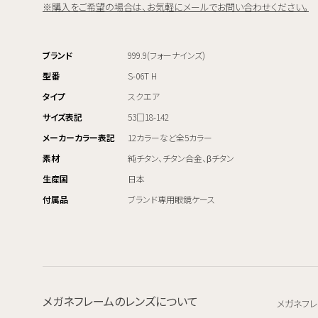
※購入をご希望の場合は、お気軽にメールでお問い合わせください。
ブランド
999.9(フォーナインズ)
型番
S-06T H
タイプ
スクエア
サイズ表記
53□18-142
メーカーカラー表記
12カラーなど全5カラー
素材
純チタン、チタン合金、βチタン
生産国
日本
付属品
ブランド専用眼鏡ケース
メガネフレームのレンズについて
メガネフレ