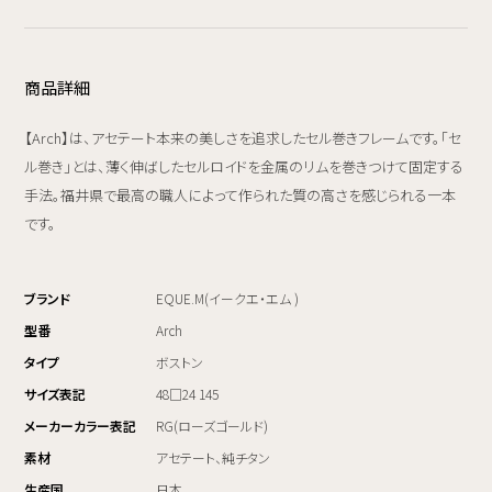
商品詳細
【Arch】は、アセテート本来の美しさを追求したセル巻きフレームです。「セ
ル巻き」とは、薄く伸ばしたセルロイドを金属のリムを巻きつけて固定する
手法。福井県で最高の職人によって作られた質の高さを感じられる一本
です。
ブランド
EQUE.M(イークエ・エム )
型番
Arch
タイプ
ボストン
サイズ表記
48□24 145
メーカーカラー表記
RG(ローズゴールド)
素材
アセテート、純チタン
生産国
日本