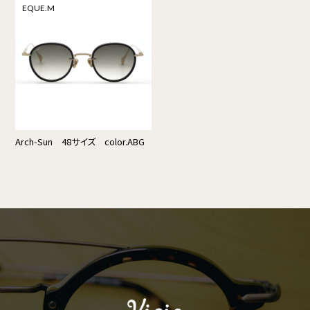
EQUE.M
Arch-Sun 48サイズ color.ABG