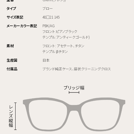
タイプ
ブロー
サイズ表記
48□21 145
メーカーカラー表記
PBK/AG
フロント:ピアノブラック
テンプル:アンティークゴールド)
素材
フロント: アセテート、チタン
テンプル:βチタン
生産国
日本
付属品
ブランド純正ケース、袋状クリーニングクロス