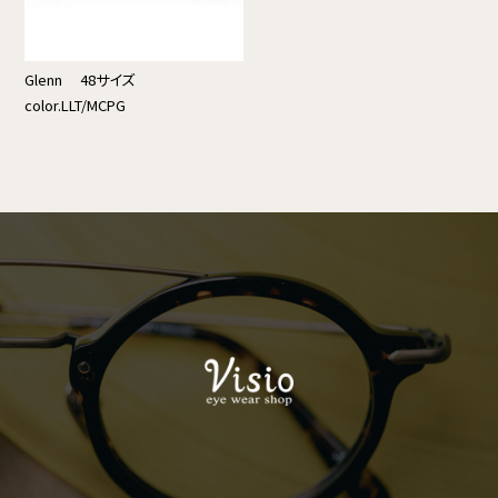
Glenn 48サイズ
color.LLT/MCPG