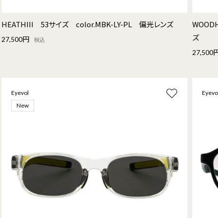
HEATHIII 53サイズ color.MBK-LY-PL 偏光レンズ
WOODH
ズ
27,500円
税込
27,500
Eyevol
Eyevo
New