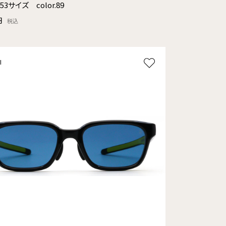
53サイズ color.89
円
税込
l