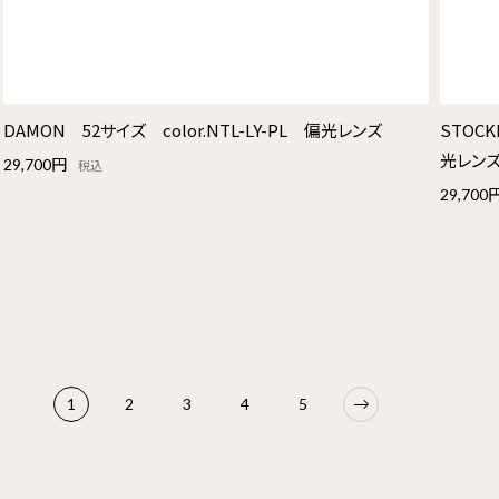
DAMON 52サイズ color.NTL-LY-PL 偏光レンズ
STOCK
光レン
29,700円
税込
29,700
1
2
3
4
5