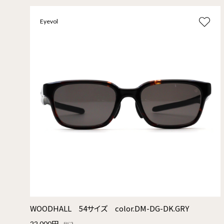
Eyevol
WOODHALL 54サイズ color.DM-DG-DK.GRY
22,000円