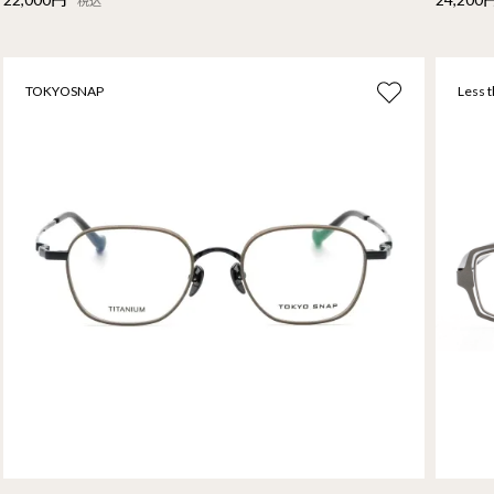
税込
TOKYOSNAP
Less 