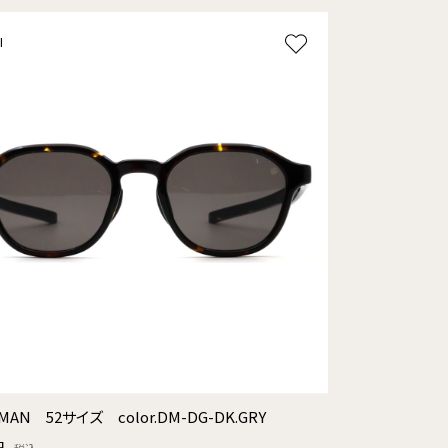
l
MAN 52サイズ color.DM-DG-DK.GRY
円