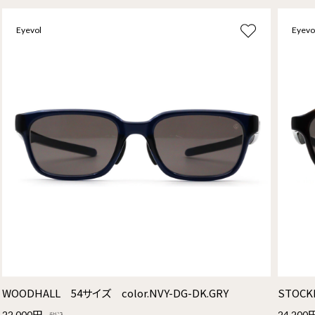
Eyevol
Eyevo
WOODHALL 54サイズ color.NVY-DG-DK.GRY
STOCK
22,000円
24,200