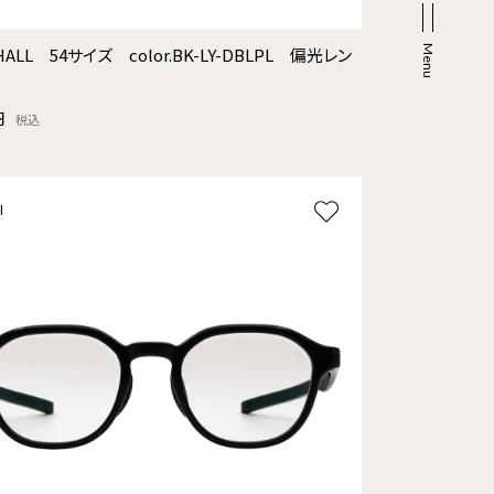
ALL 54サイズ color.BK-LY-DBLPL 偏光レン
円
税込
l