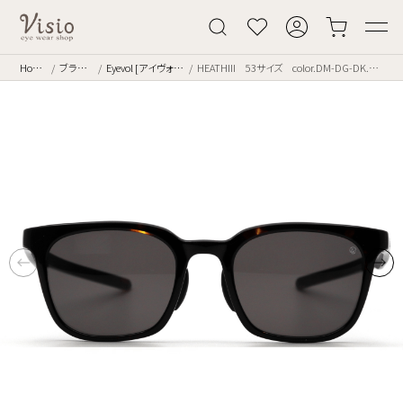
Home
ブランド
Eyevol [アイヴォル]
HEATHIII 53サイズ color.DM-DG-DK.GRY