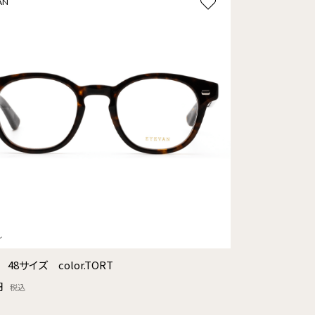
AN
e 48サイズ color.TORT
円
税込