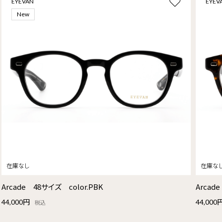
EYEVAN
EYEV
New
Arcade 48サイズ color.PBK
Arcad
44,000円
44,000
税込