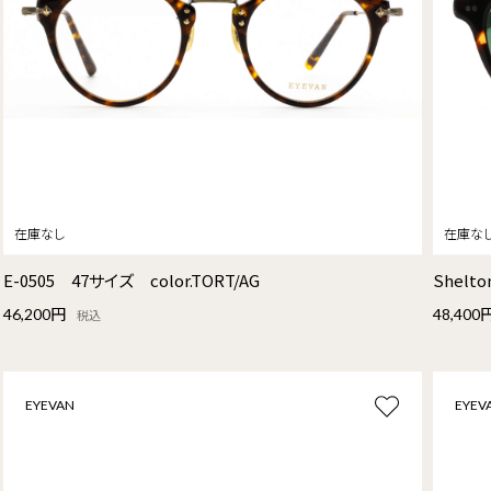
E-0505 47サイズ color.TORT/AG
Shelt
46,200円
48,400
税込
EYEVAN
EYEV