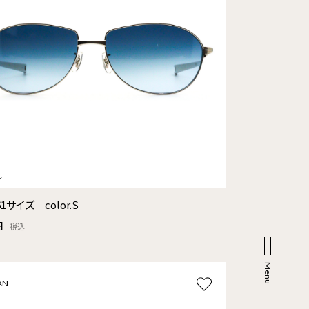
61サイズ color.S
円
税込
AN