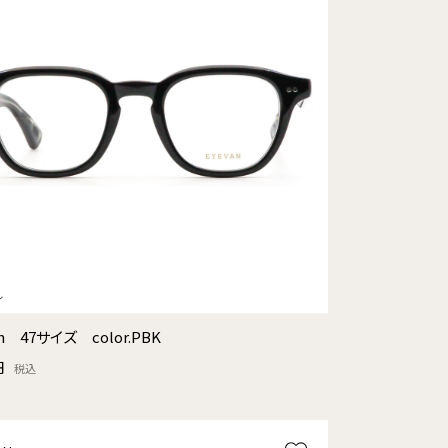
on 47サイズ color.PBK
円
税込