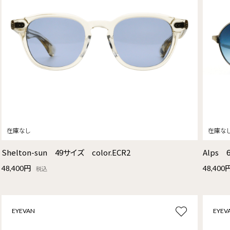
Shelton-sun 49サイズ color.ECR2
Alps 
48,400円
48,400
税込
EYEVAN
EYEV