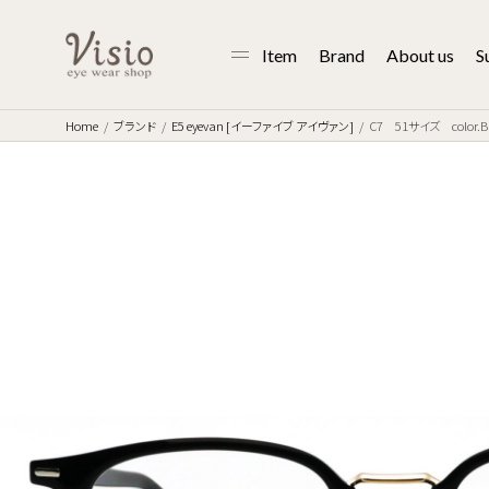
Item
Brand
About us
S
Home
ブランド
E5 eyevan [イーファイブ アイヴァン]
C7 51サイズ color.