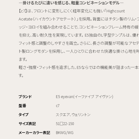
―掛けるたびに違いを感じる、軽量コンビネーションモデル―
【c7】は、フロントに変形しにくく経年変化にも強い「Highcount
Acetate（ハイカウントアセテート）」を採用。背面にはチタン製のリム・
ッジ・ヨロイを組み合わせることで、コンビネーションフレーム特有の
を抑え、高い耐久性を実現しています。 E5独自のL字型テンプルは、優
フィット感と調整のしやすさを両立。さらに、長さの調整が可能なアセ
ト製ロングモダンを採用し、一人ひとりに合わせた快適な掛け心地を
ます。
軽さ・強度・フィット感を追求した、E5ならではの機能美が詰まった一本
す。
ブランド
E5 eyevan(イーファイブ アイヴァン)
型番
c7
タイプ
スクエア、ウェリントン
サイズ表記
51□22-150
メーカーカラー表記
BKWG/WG