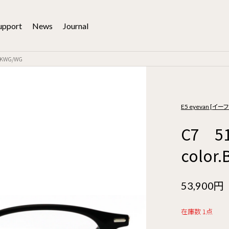
upport
News
Journal
BKWG/WG
E5 eyevan [イ
C7 
color
53,900円
在庫数 1点