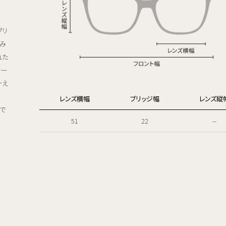
ブリ
緩み
れた
テー
叶え
レンズ横幅
ブリッジ幅
レンズ縦
で
51
22
--