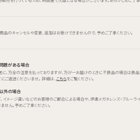
時販売を行っているため、時間差で欠品となる場合がございます。あらかじめご了承
、商品のキャンセルや変更、追加はお受けできませんので、予めご了承ください。
品に問題がある場合
送に、万全の注意を払っておりますが、万が一お届けのときに不良品の場合は良品
にご返送くださいませ。 詳細は、
こちら
をご覧ください。
品以外の場合
ズ、イメージ違いなどのお客様のご都合による場合や、伊達メガネレンズ・ブルーラ
きません。予めご了承ください。