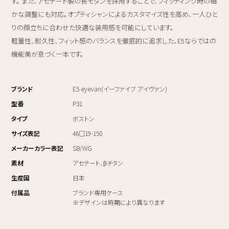
す。 また、アセテート製の長モダンを採用することで、フィッティング時の細
かな調整にも対応。オプティシャンによるカスタマイズ性を高め、一人ひと
りの顔立ちに合わせた快適な装用感を可能にしています。
軽量性、耐久性、フィット感のバランスを徹底的に追求した、E5ならではの
機能美が息づく一本です。
ブランド
E5 eyevan(イーファイブ アイヴァン)
型番
P31
タイプ
ボストン
サイズ表記
46□19-150
メーカーカラー表記
SB/WG
素材
アセテート、βチタン
生産国
日本
付属品
ブランド専用ケース
※デザインは時期により異なります