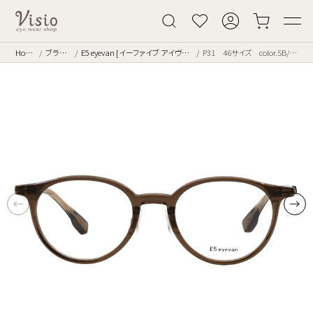
Home
ブランド
E5 eyevan [イーファイブ アイヴァン]
P31 46サイズ color.SB/WG