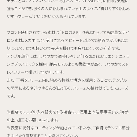
モデル名は、フランス・ジュネーブ近郊の「MONT SALEVE」に由来。気軽に
登ることができ、多くの人に親しまれている山のように、“掛けやすく親しみ
やすいフレーム”という想いが込められています。
フロント使用されている素材は「トロガミド」と呼ばれるとても軽量なナイ
ロン素材。メガネによく使用されるアセテートと比べて縮みや変形も起こ
りにくいく、とても軽いので長時間掛けても疲れにくいのが利点です。
テンプル部分には、しなやかで調整しやすい「TR90LX」というエンジニアリ
ングプラスチックを採用。従来モデルよりも柔軟性が高く、しなやかでスト
レスフリーな掛け心地が叶います。
また、丁番をフレーム内に納める特殊な構造を採用することで、テンプル
の開閉によるネジのゆるみが出ずらく、フレームの掛けはずしもスムーズ
です。
※他店でレンズの入れ替えをする場合は、「使用上の注意事項」をご持参
の上、加工をお願いいたします。
※表面に特殊なコーティングが施されているため、ご自身でテンプル部分
を曲げたり調整することは避けてください。