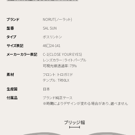
ブランド
NORUT(ノーラット)
型番
SAL SUN
タイプ
ボスリントン
サイズ表記
46□24-141
メーカーカラー表記
C-1(CLOSE YOUR EYES)
レンズカラー：ライトパープル
可視光線透過率：75%
素材
フロント: トロガミド
テンプル: TR90LX
生産国
日本
付属品
ブランド純正ケース
※時期によりデザインが変わる場合があり、選べません