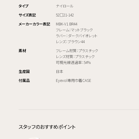
タイプ
ナイロール
サイズ表記
52□21-142
メーカーカラー表記
MBK-V1 BR44
フレーム：マットブラック
ラバー：ダークバイオレット
レンズ：ブラウン44
素材
フレーム材質：プラスチック
レンズ材質：プラスチック
可視光線透過率：54%
生産国
日本
付属品
Eyevol専用巾着CASE
スタッフのおすすめポイント