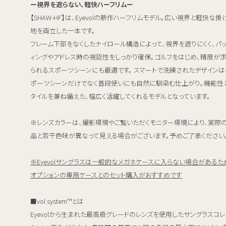
ー視界を遮らない、軽快ハーフリムー
【SHAW-HF】は、Eyevolの新作ハーフリムモデル。広い視界と軽快な掛
地を両立した一本です。
フレーム下部をなくしたナイロール構造によって、視界を遮りにくく、パ
ィングやアドレス時の視認性をしっかり確保。ゴルフをはじめ、精度が
られるスポーツシーンにも最適です。 スマートで洗練されたデザインは
ポーツシーンだけでなく普段使いにも自然に馴染む仕上がり。機能性
タイルを兼ね備えた、幅広く活躍してくれるモデルとなっています。
※レンズカラーは、撮影環境やご覧いただくモニター環境により、実際
品と若干色味が異なって見える場合がございます。予めご了承ください
※Eyevolサングラスは一般的なメガネケースに入らない場合があるた
オプションの専用ケースとのセット購入がおすすめです
■vol system™とは
Eyevolから生まれた最高級グレードのレンズを使用したサングラスコレ