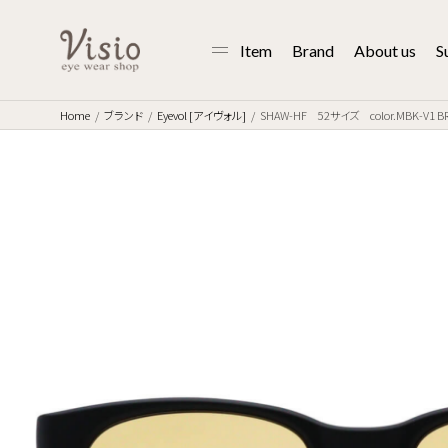
Item
Brand
About us
S
Home
ブランド
Eyevol [アイヴォル]
SHAW-HF 52サイズ color.MBK-V1 B