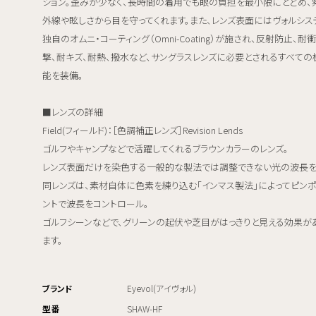
ション。歪みが少なく、長時間の着用でも眼の負担を最小限にとどめ、
外線や眩しさから目を守ってくれます。また、レンズ表面にはヴォルシス
独自のオムニ・コーティング（Omni-Coating）が施され、反射防止、耐衝
撃、耐キズ、耐熱、撥水など、サングラスレンズに必要とされるすべての
能を装備。
■レンズの詳細
Field(フィールド)：［色調補正レンズ］Revision Lends
ゴルフやキャンプなどで活躍してくれるブラウンカラーのレンズ。
レンズ表面だけを染色する一般的な製法では調整できない光の波長を
同レンズは、素材自体に色素を練り込む「インマス製法」によってピン
ントで波長をコントロール。
ゴルフシーンなどで、グリーンの起伏や芝目がはっきりと見える効果が
ます。
ブランド
Eyevol(アイヴォル)
型番
SHAW-HF