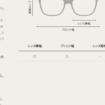
け心
ッテ
求め
、ス
とス
レンズ横幅
ブリッジ幅
レンズ縦
52
21
--
の商
。
め、
ク