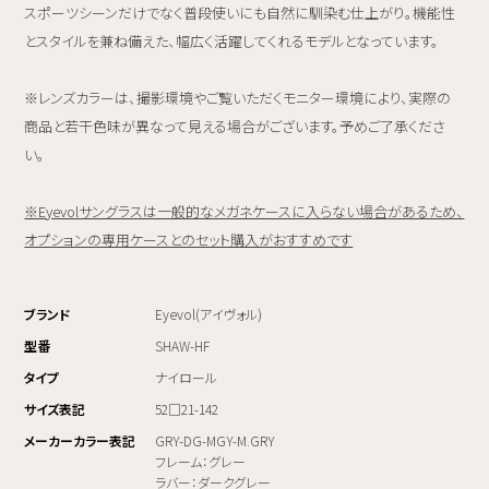
スポーツシーンだけでなく普段使いにも自然に馴染む仕上がり。機能性
とスタイルを兼ね備えた、幅広く活躍してくれるモデルとなっています。
※レンズカラーは、撮影環境やご覧いただくモニター環境により、実際の
商品と若干色味が異なって見える場合がございます。予めご了承くださ
い。
※Eyevolサングラスは一般的なメガネケースに入らない場合があるため、
オプションの専用ケースとのセット購入がおすすめです
ブランド
Eyevol(アイヴォル)
型番
SHAW-HF
タイプ
ナイロール
サイズ表記
52□21-142
メーカーカラー表記
GRY-DG-MGY-M.GRY
フレーム：グレー
ラバー：ダークグレー