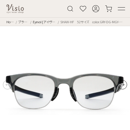
Home
ブランド
Eyevol [アイヴォル]
SHAW-HF 52サイズ color.GRY-DG-MGY-M.GRY