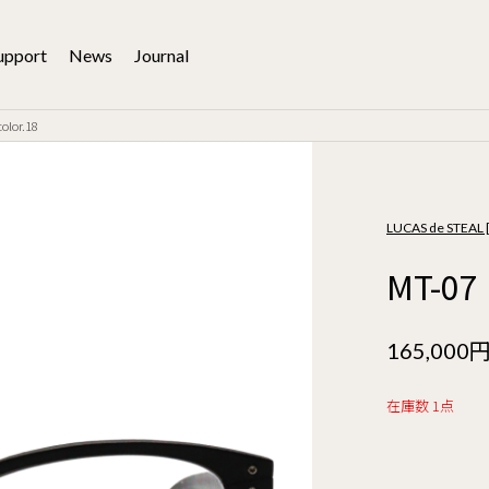
upport
News
Journal
lor.18
LUCAS de STE
MT-07
165,000
在庫数 1点