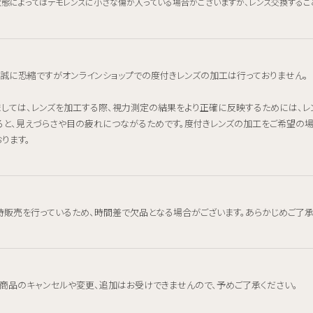
態によってはデモレンズに小さな傷が入っている場合がございますが、レンズ交換するこ
、誠に恐縮ですがオンラインショップでの度付きレンズの加工は行っておりません。
ましては、レンズを加工する際、視力測定の結果をより正確に反映するためには、
ると、見えづらさや目の疲れにつながるためです。度付きレンズの加工をご希望の
ります。
時販売を行っているため、時間差で欠品となる場合がございます。あらかじめご了承
、商品のキャンセルや変更、追加はお受けできませんので、予めご了承ください。