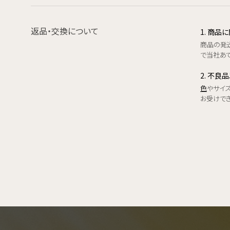
返品・交換について
1. 商
商品の発
で当社あて
2. 不良
色
やサイ
お受けで