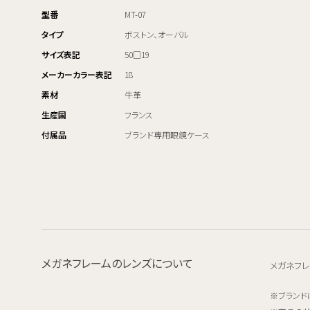
型番
MT-07
タイプ
ボストン、オーバル
サイズ表記
50□19
メーカーカラー表記
18
素材
牛革
生産国
フランス
付属品
ブランド専用眼鏡ケース
メガネフレームのレンズについて
メガネフレ
ブランド