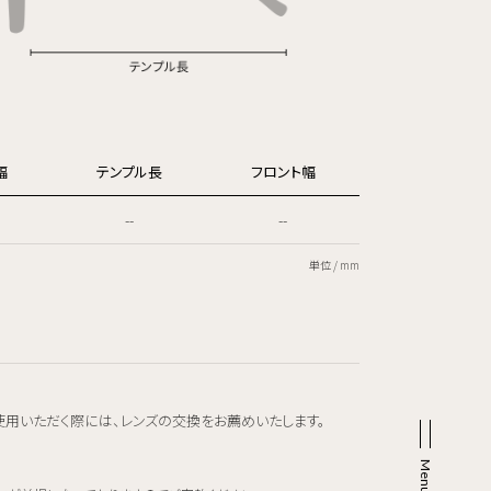
幅
テンプル長
フロント幅
--
--
単位 / mm
使用いただく際には、レンズの交換をお薦めいたします。