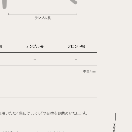
幅
テンプル長
フロント幅
--
--
単位 / mm
使用いただく際には、レンズの交換をお薦めいたします。