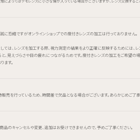
態によってはデモレンズに小さな傷が入っている場合がございますが、レンズ交換するこ
、誠に恐縮ですがオンラインショップでの度付きレンズの加工は行っておりません。
ましては、レンズを加工する際、視力測定の結果をより正確に反映するためには、
ると、見えづらさや目の疲れにつながるためです。度付きレンズの加工をご希望の
ります。
時販売を行っているため、時間差で欠品となる場合がございます。あらかじめご了承
、商品のキャンセルや変更、追加はお受けできませんので、予めご了承ください。