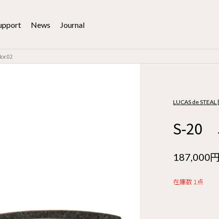
upport
News
Journal
or.02
LUCAS de STE
S-20 
187,000
在庫数 1点