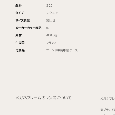
型番
S-20
タイプ
スクエア
サイズ表記
52□19
メーカーカラー表記
02
素材
牛革、石
生産国
フランス
付属品
ブランド専用眼鏡ケース
メガネフレームのレンズについて
メガネフレ
ブランド