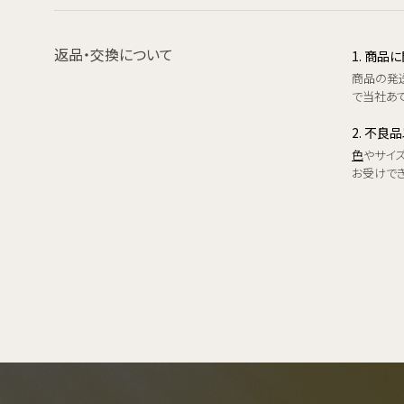
返品・交換について
1. 商
商品の発
で当社あて
2. 不良
色
やサイ
お受けで