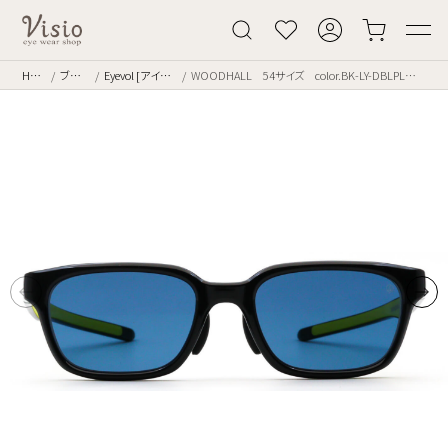
Home
ブランド
Eyevol [アイヴォル]
WOODHALL 54サイズ color.BK-LY-DBLPL 偏光レンズ