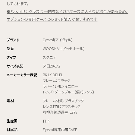
してくれます。
※Eyevolサングラスは一般的なメガネケースに入らない場合があるため、
オプションの専用ケースとのセット購入がおすすめです
ブランド
Eyevol(アイヴォル)
型番
WOODHALL(ウッドホール)
タイプ
スクエア
サイズ表記
54□20-142
メーカーカラー表記
BK-LY-DBLPL
フレーム：ブラック
ラバー：レモンイエロー
レンズ：ダークブルー(偏光レンズ)
素材
フレーム材質：プラスチック
レンズ材質：プラスチック
可視光線透過率：17％
生産国
日本
付属品
Eyevol専用巾着CASE